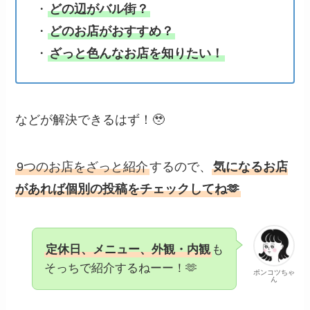
・
どの辺がバル街？
・
どのお店がおすすめ？
・
ざっと色んなお店を知りたい！
などが解決できるはず！🥹
9つのお店をざっと紹介
するので、
気になるお店
があれば個別の投稿をチェックしてね🫶
定休日、メニュー、外観・内観
も
そっちで紹介するねーー！🫶
ポンコツちゃ
ん