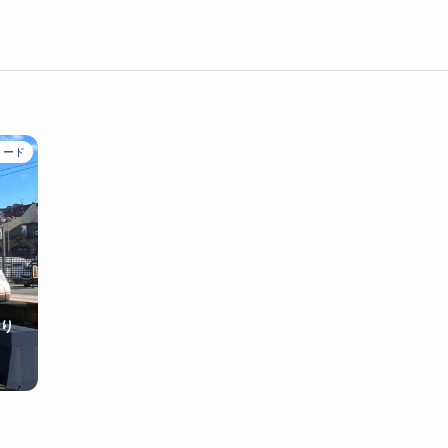
リード
り