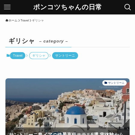
ポンコツちゃんの日常
ホーム
Travel
ギリシャ
ギリシャ
– category –
Travel
ギリシャ
サントリーニ
サントリーニ
サントリーニ島イアの絶景高級ホテル5選 実体験から